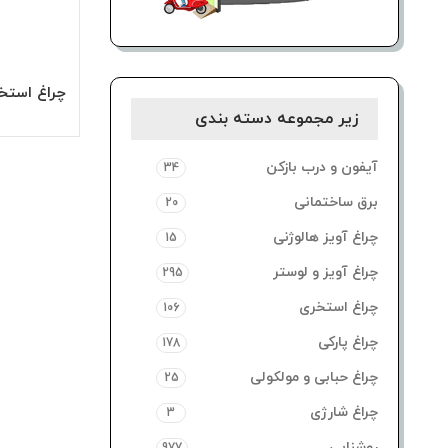
چراغ استخری
ا
زیر مجموعه دسته بندی
آیفون و درب بازکن
34
برق ساختمانی
20
چراغ آویز هالوژنی
15
چراغ آویز و لوستر
295
چراغ استخری
106
چراغ پارکی
178
چراغ حبابی و مولکولی
25
چراغ شارژی
3
روشنایی