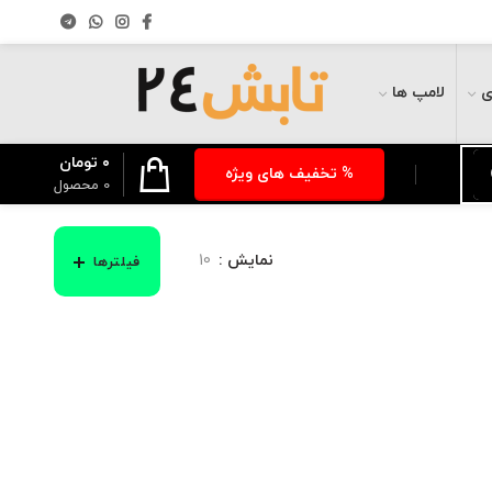
ی
لامپ ها
۰
تومان
% تخفیف های ویژه
0
محصول
نمایش
10
فیلترها