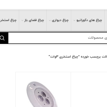
چراغ های دکوراتیو
چراغ دیواری
چراغ فضای باز
چراغ استخر
ت برچسب خورده “چراغ استخری 3وات”